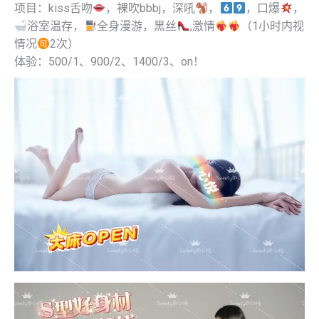
项目：kiss舌吻
，裸吹bbbj，深吼
，
，口爆
，
浴室温存，
全身漫游
，黑丝
,激情
（1小时内视
情况
2次）
体验：500/1、900/2、1400/3、on！