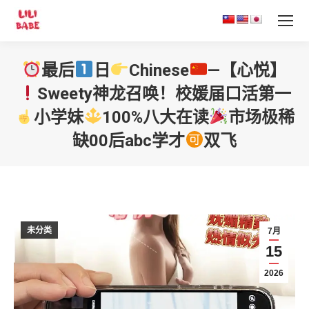
最后
日
Chinese
—【心悦】
Sweety
神龙召唤！校媛届口活第一
小学妹
100%八大在读
市场极稀
缺00后abc学才
双飞
您在这里：
未分类
7月
15
2026