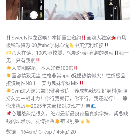
Sweety
神龙召唤！本期重金邀约
全澳大独家
市场
极稀缺资源 00后abc学材心悦
中英流利切换
八大在读，100%真校媛，惊艳外表+有趣的灵魂
独一
无二只有我家
人美图瞎系，本人好看100倍
面容精致无尘 性格非常open妩媚热情似火！性感极品
撩汉属性NO.1 ！实力鬼妹华妹Mix
Gym达人课余兼职健身教练，养成热辣S型好身材(超强
持久力＋战斗力！你行我就行，你不行，我还能行！！等
你来挑战
2025年末巅峰对决现在开启
心理战纠结很久，绝对最新最良家最真实学妹。紧急缺
钱闪现涉水。友情提醒
错过别哭
数据：164cm/ C+cup / 45kg/ 20